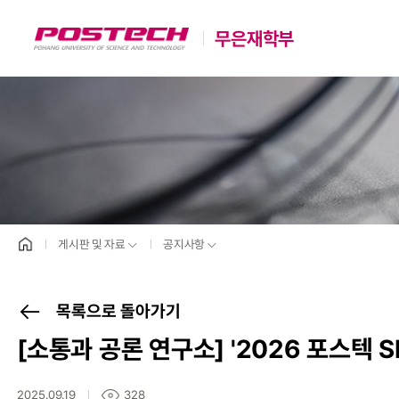
무은재학부
POSTECH
홈으로
게시판 및 자료
공지사항
목록으로 돌아가기
[소통과 공론 연구소]
'2026 포스텍 S
2025.09.19
328